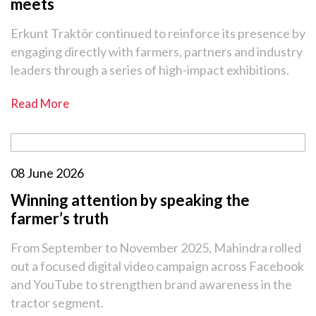
meets
Erkunt Traktör continued to reinforce its presence by
engaging directly with farmers, partners and industry
leaders through a series of high-impact exhibitions.
Read More
08 June 2026
Winning attention by speaking the
farmer’s truth
From September to November 2025, Mahindra rolled
out a focused digital video campaign across Facebook
and YouTube to strengthen brand awareness in the
tractor segment.