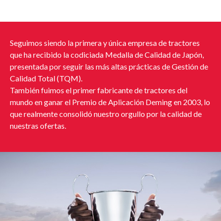
Seguimos siendo la primera y única empresa de tractores
que ha recibido la codiciada Medalla de Calidad de Japón,
presentada por seguir las más altas prácticas de Gestión de
Calidad Total (TQM).
También fuimos el primer fabricante de tractores del
mundo en ganar el Premio de Aplicación Deming en 2003, lo
que realmente consolidó nuestro orgullo por la calidad de
nuestras ofertas.