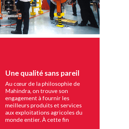
Une qualité sans pareil
Au cœur de la philosophie de
Mahindra, on trouve son
engagement à fournir les
meilleurs produits et services
aux exploitations agricoles du
monde entier. À cette fin