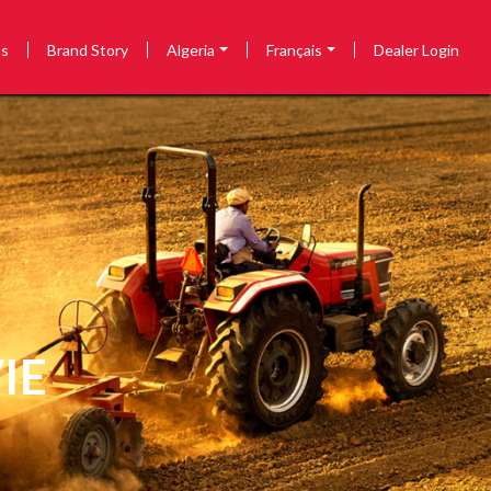
us
Brand Story
Algeria
Français
Dealer Login
IE