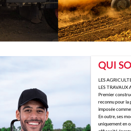
QUI S
LES AGRICULT
LES TRAVAUX 
Premier constru
reconnu pour la 
imposée comme u
En outre, ses m
uniquement en op
efficacité énerg