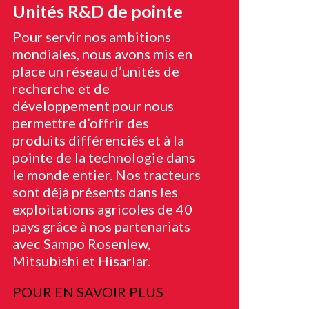
Unités R&D de pointe
Pour servir nos ambitions
mondiales, nous avons mis en
place un réseau d’unités de
recherche et de
développement pour nous
permettre d’offrir des
produits différenciés et à la
pointe de la technologie dans
le monde entier. Nos tracteurs
sont déjà présents dans les
exploitations agricoles de 40
pays grâce à nos partenariats
avec Sampo Rosenlew,
Mitsubishi et Hisarlar.
POUR EN SAVOIR PLUS