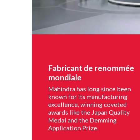
Fabricant de renommée
mondiale
Mahindra has long since been
known for its manufacturing
excellence, winning coveted
awards like the Japan Quality
Medal and the Demming
Application Prize.