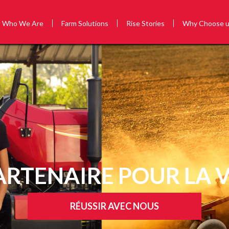
Who We Are
Farm Solutions
Rise Stories
Why Choose 
ARTENAIRE POUR LA V
RÉUSSIR AVEC NOUS