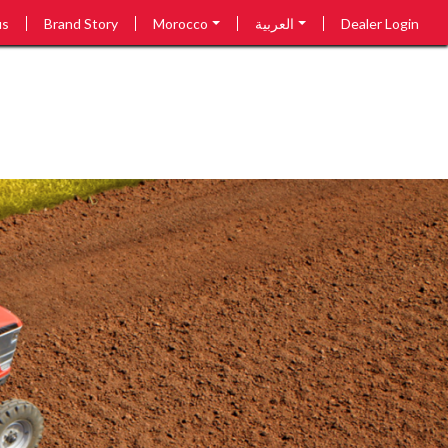
Dealer Login
العربية
Morocco
Brand Story
us