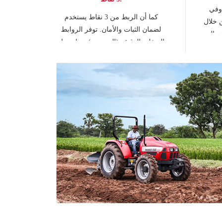
 وفي
كما أن الربط من 3 نقاط يستخدم
ن خلال
لضمان الثبات والأمان. توفر الروابط
ر العزم
السفلية الدقيقة (المجهرية) ربط سهل
رتفعة
وسريع للأدوات التي تُثبت في المؤخرة.
 أفضل
توفر القوة الهيدروليكية الهائلة المتاحة
عمليات
أقصى كفاءة رفع تصل إلى 1800 كجم
ة تعمل
للتعامل مع أثقل الأوزان عند الرفع
لمغلقة.
صمامي تحكم يمكن التحكم بهما عن
ابة لها
بُعد هما المعيار الأساسي
رة على