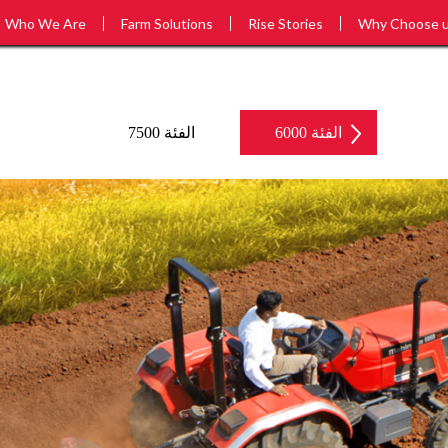
Who We Are
Farm Solutions
Rise Stories
Why Choose 
الفئة 6000
الفئة 7500