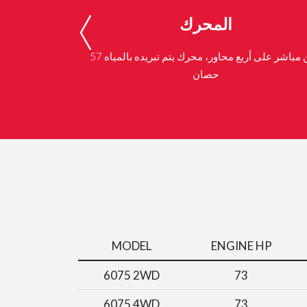
المحرك
حقن مباشر على أربع محاور، محرك يتم تبريده بالمياه 57
حصان
MODEL
ENGINE HP
6075 2WD
73
6075 4WD
73