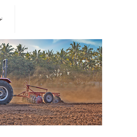
تو
د
ي