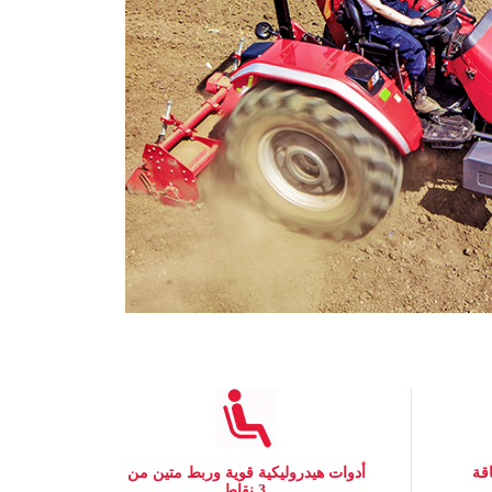
قة
أدوات هيدروليكية قوية وربط متين من
3 نقاط.