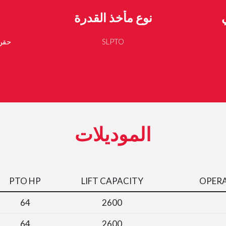
نوع مأخذ القدرة
SLPTO
الموديلات
PTO HP
LIFT CAPACITY
OPERA
64
2600
64
2600