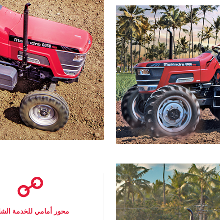
منحنى عزم مستقيم وتحقيق أعلى
مستويات عزم، تصل إلى 213 نانو متر
حتى 305 نانومتر، لضمان أعلى إنتاجية
ي كل من تطبيقات أعلى مأخذ قدرة
وتطبيقات الجر. احتياطي عزم فائق
يصل إلى 25% يوفر لك المزيد من
القدرة على السحب مع الحد من
لحاجة لتغيير السرعة على فترات في
الظروف الوعرة.
محور أمامي للخدمة الشا