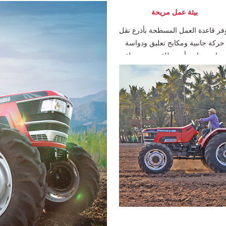
بيئة عمل مريحة
فر قاعدة العمل المسطحة بأذرع نقل
حركة جانبية ومكابح تعليق ودواسة
برياج مساحة أوسع للقدمين ومنطقة
عمل رحبة. المقعد مزود بالعديد من
خصائص الراحة مثل الوسائد التي
مكن تشكيلها والتعليق القابل للضبط،
وهذا كل ما تحتاجه في الرحلات
الطويلة