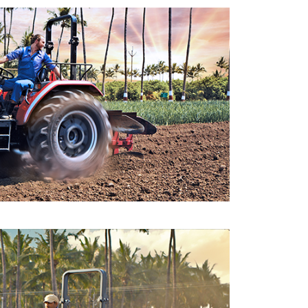
الخدمة الشاقة وهو سهل الاستخدام
بهذه الجرارات مجموعة متنوعة من
نقل السرعات توفر قوة هائلة مناسبة
لأحمال العزم المرتفع التي يتم نقلها
ف
بالجرار. يتيح العدد الكبير من خيارات
السرعات أداء العديد من المهام
الزراعية المتنوعة بنجاح. يجعل المكوك
الانتقال من السرعات الأمامية إلى
ا
السرعات الخلفية سهلاً وسريعاً، ومن
ثمَّ يضمن أعلى إنتاجية أثناء كثافة
الأحمال وأثناء العمل في الأراضي
الرأسية. يوفر ذراع مأخذ القدرة
المستقل سهولة عند التعشيق وعند فك
التعشيق في جميع الاستخدامات التي
تعتمد على مأخذ القدرة.