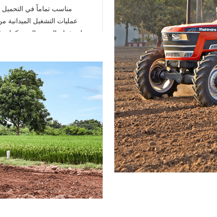
مناسب تماماً في التحميل
عمليات التشغيل الميدانية م
استخدام المحور التربة كما يوف
التداوري أحمال ديناميكية م
لسعة الحمل ومصممة لتحقيق
أداء في عمليات التحميل وال
الميدانية. كما أن عجلة القياد
بدون مجهود حتى في الأماكن ا
الهيدروستاتيكية سريعة الاستج
زاوية قيادة محكمة لتوفير قد
المناورة